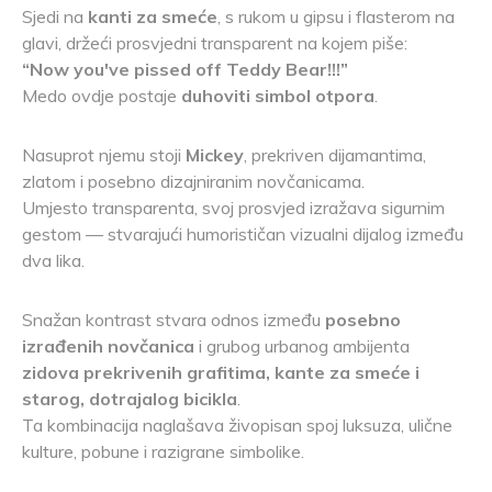
Sjedi na
kanti za smeće
, s rukom u gipsu i flasterom na
glavi, držeći prosvjedni transparent na kojem piše:
“Now you've pissed off Teddy Bear!!!”
Medo ovdje postaje
duhoviti simbol otpora
.
Nasuprot njemu stoji
Mickey
, prekriven dijamantima,
zlatom i posebno dizajniranim novčanicama.
Umjesto transparenta, svoj prosvjed izražava sigurnim
gestom — stvarajući humorističan vizualni dijalog između
dva lika.
Snažan kontrast stvara odnos između
posebno
izrađenih novčanica
i grubog urbanog ambijenta
zidova prekrivenih grafitima, kante za smeće i
starog, dotrajalog bicikla
.
Ta kombinacija naglašava živopisan spoj luksuza, ulične
kulture, pobune i razigrane simbolike.