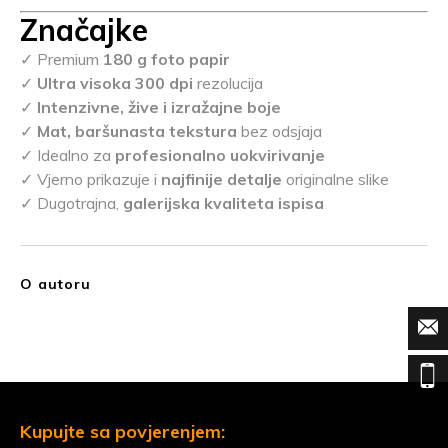
Značajke
✓ Premium
180 g foto papir
✓
Ultra visoka 300 dpi
rezolucija
✓
Intenzivne, žive i izražajne boje
✓
Mat, baršunasta tekstura
bez odsjaja
✓ Idealno za
profesionalno uokvirivanje
✓ Vjerno prikazuje i
najfinije detalje
originalne slike
✓ Dugotrajna,
galerijska kvaliteta ispisa
O autoru
Kupujte sa povjerenjem: