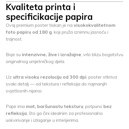
Kvaliteta printa i
specificikacije papira
Ovaj premium poster tiskan je na
visokokvalitetnom
foto papiru od 180 g
, koji pruža iznimnu jasnoću i
trajnost.
Boje su
intenzivne, žive i izražajne
, vrlo blizu bogatstvu
originalnog umjetničkog djela.
Uz
ultra visoku rezoluciju od 300 dpi
, poster otkriva
svaki detalj — od tekstura i refleksija do najmanjih
svjetlosnih nijansi.
Papir ima
mat, baršunastu teksturu
, potpuno
bez
refleksija
, što ga čini idealnim za profesionalno
uokvirivanje i izlaganje u interijerima.