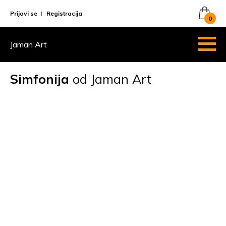
Prijavi se
I
Registracija
0
Jaman Art
Simfonija
od Jaman Art