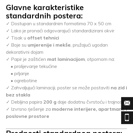
Glavne karakteristike
standardnih postera:
✓ Dostupan u standardnim formatima 70 x 50 cm
✓ Lako je pronaći odgovarajući standardizirani okvir
✓ Tisak u
offset tehnici
✓ Boje su
umjerenije i mekše
, pružajući ugodan
dekorativni dojam
✓ Papir je zaštićen
mat laminacijom
, otpornom na:
• prolijevanje tekućine
• prljanje
• ogrebotine
✓ Zahvaljujući laminaciji, poster se može postaviti
na zid i
bez stakla
✓ Debljina papira
200 g
daje dodatnu čvrstoću i trajnost
✓ Izvrsno rješenje za
moderne interijere, apartmane i
poslovne prostore