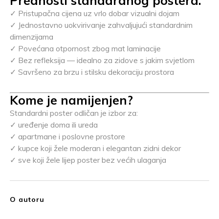
Prednosti standardnog postera:
✓ Pristupačna cijena uz vrlo dobar vizualni dojam
✓ Jednostavno uokvirivanje zahvaljujući standardnim
dimenzijama
✓ Povećana otpornost zbog mat laminacije
✓ Bez refleksija — idealno za zidove s jakim svjetlom
✓ Savršeno za brzu i stilsku dekoraciju prostora
Kome je namijenjen?
Standardni poster odličan je izbor za:
✓ uređenje doma ili ureda
✓ apartmane i poslovne prostore
✓ kupce koji žele moderan i elegantan zidni dekor
✓ sve koji žele lijep poster bez većih ulaganja
O autoru