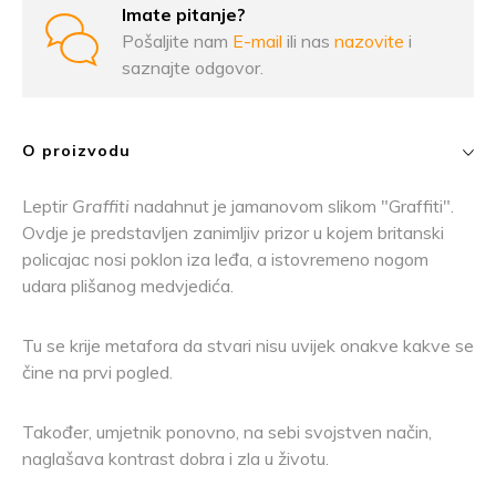
Imate pitanje?
Pošaljite nam
E-mail
ili nas
nazovite
i
saznajte odgovor.
O proizvodu
Leptir
Graffiti
nadahnut je jamanovom slikom "Graffiti".
Ovdje je predstavljen zanimljiv prizor u kojem britanski
policajac nosi poklon iza leđa, a istovremeno nogom
udara plišanog medvjedića.
Tu se krije metafora da stvari nisu uvijek onakve kakve se
čine na prvi pogled.
Također, umjetnik ponovno, na sebi svojstven način,
naglašava kontrast dobra i zla u životu.