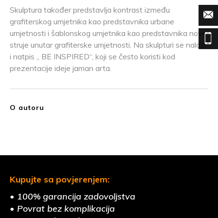
Skulptura također predstavlja kontrast između
grafiterskog umjetnika kao predstavnika urbane
umjetnosti i šablonskog umjetnika kao predstavnika nove
struje unutar grafiterske umjetnosti. Na skulpturi se nalazi
i natpis „ BE INSPIRED“, koji se često koristi kod
prezentacije ideje jaman arta.
O autoru
Kupujte sa povjerenjem:
• 100% garancija zadovoljstva
• Povrat bez komplikacija