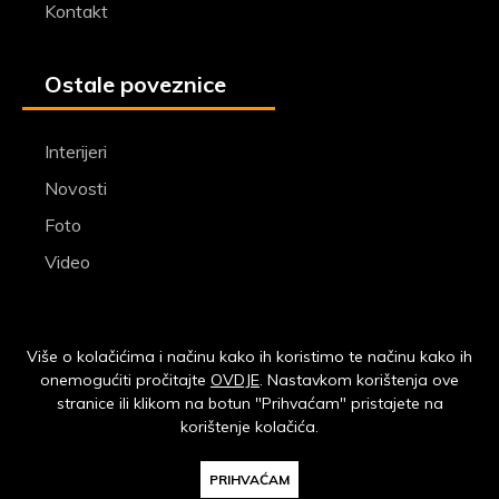
Kontakt
Ostale poveznice
Interijeri
Novosti
Foto
Video
Pratite nas na facebooku
Više o kolačićima i načinu kako ih koristimo te načinu kako ih
onemogućiti pročitajte
OVDJE
. Nastavkom korištenja ove
stranice ili klikom na botun "Prihvaćam" pristajete na
korištenje kolačića.
© Jaman Art (2013 - 2026) I
Impressum
I
Polica privatnosti
I
Uvjeti
PRIHVAĆAM
korištenja
I crafted by:
Kalelarga.net